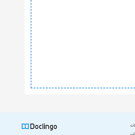
ات
ات