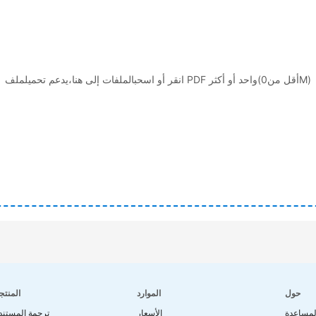
انقر أو اسحبالملفات إلى هنا،يدعم تحميلملف PDF واحد أو أكثر(أقل من0M)
حول
الموارد
المنتج
لمساعدة
الأسعار
ترجمة المستند