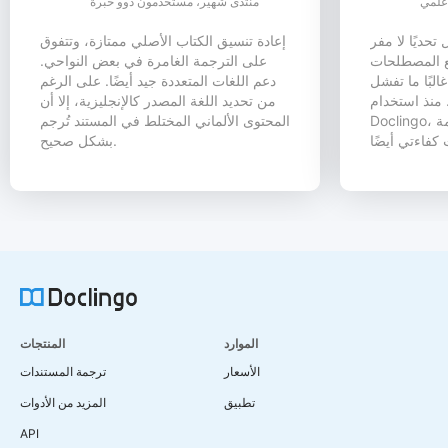
علمي
منتدى شهير، مستخدمون ذوو خبرة
تحديًا لا مفر
إعادة تنسيق الكتاب الأصلي ممتازة، وتتفوق
ع المصطلحات
على الترجمة الغامرة في بعض النواحي.
لبًا ما تفشل
دعم اللغات المتعددة جيد أيضًا. على الرغم
. منذ استخدام
من تحديد اللغة المصدر كالإنجليزية، إلا أن
Doclingo، لم أحل مشكلة دقة الترجمة
المحتوى الألماني المختلط في المستند تُرجم
بشكل صحيح.
الموارد
المنتجات
الأسعار
ترجمة المستندات
تطبيق
المزيد من الأدوات
API