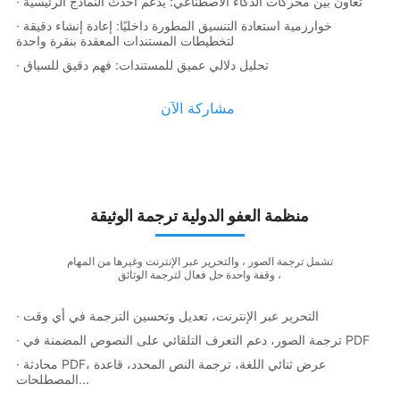
· تعاون بين محركات الذكاء الاصطناعي: يدعم أحدث النماذج الرئيسية
· خوارزمية استعادة التنسيق المطورة داخليًا: إعادة إنشاء دقيقة
لتخطيطات المستندات المعقدة بنقرة واحدة
· تحليل دلالي عميق للمستندات: فهم دقيق للسياق
مشاركة الآن
منظمة العفو الدولية ترجمة الوثيقة
تشمل ترجمة الصور ، والتحرير عبر الإنترنت وغيرها من المهام
، وقفة واحدة حل فعال لترجمة الوثائق
· التحرير عبر الإنترنت، تعديل وتحسين الترجمة في أي وقت
· ترجمة الصور، دعم التعرف التلقائي على النصوص المضمنة في PDF
· محادثة PDF، عرض ثنائي اللغة، ترجمة النص المحدد، قاعدة
المصطلحات...