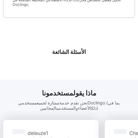
Doclingo.
الأسئلة الشائعة
ماذا يقولمستخدمونا
نحن نقدم خدمةممتازة لجميعمستخدميDoclingo (بما في
ذلكالأعضاءوالمستخدمينالمجانيين)
deleuze1
Che