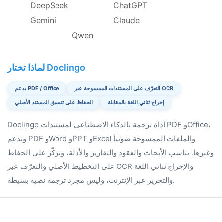
DeepSeek
ChatGPT
Gemini
Claude
Qwen
لماذا تختار Doclingo
التعرّف على المستندات الممسوحة عبر OCR
يدعم PDF / Office
إخراج ثنائي اللغة بالمقابلة
الحفاظ على تنسيق المستند الأصلي
Doclingo أداة ترجمة بالذكاء الاصطناعي لمستندات PDF وOffice،
وتدعم PDF وWord وPPT وExcel والملفات الممسوحة ضوئياً
وغيرها. تناسب الأبحاث والعقود والتقارير والأدلة، وتركّز على الحفاظ
على التخطيط الأصلي والتعرّف عبر OCR والإخراج ثنائي اللغة
والتحرير عبر الإنترنت، وليس مجرد ترجمة نصية بسيطة.