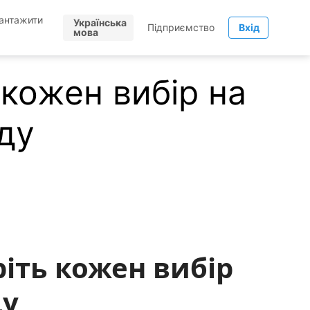
антажити
Українська
Підприємство
Вхід
мова
кожен вибір на
ду
ріть кожен вибір
ду