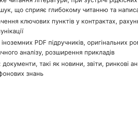
оке читання літератури, при зустрічі рідкісних
шук, що сприяє глибокому читанню та напис
ачення ключових пунктів у контрактах, раху
унікації
я іноземних PDF підручників, оригінальних р
ичного аналізу, розширення прикладів
: документи, такі як новини, звіти, ринкові а
фонових знань