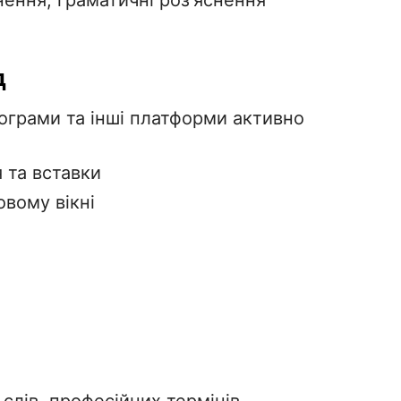
ення, граматичні роз'яснення
д
рограми та інші платформи активно
я та вставки
вому вікні