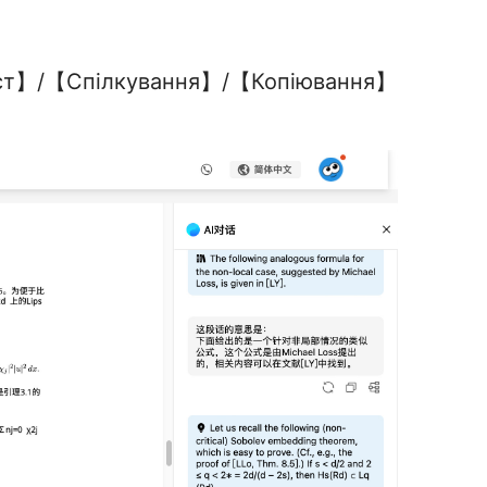
екст】/【Спілкування】/【Копіювання】