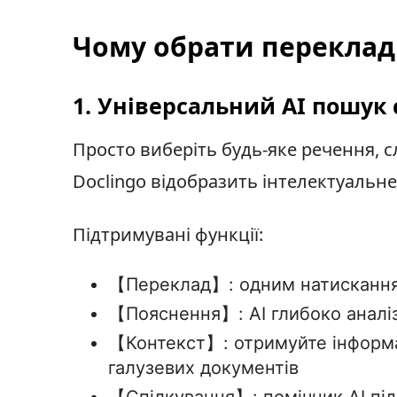
Чому обрати переклад 
1. Універсальний AI пошук
Просто виберіть будь-яке речення, с
Doclingo відобразить інтелектуальне
Підтримувані функції:
【Переклад】: одним натисканням
【Пояснення】: AI глибоко аналіз
【Контекст】: отримуйте інформац
галузевих документів