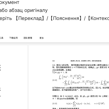
документ
або абзац оригіналу
 виберіть 【Переклад】/【Пояснення】/【Конт