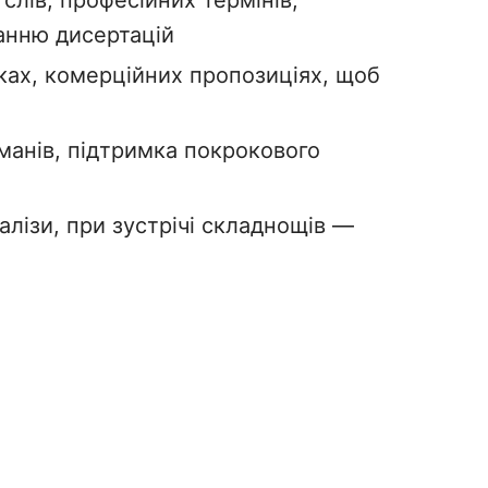
 слів, професійних термінів,
анню дисертацій
нках, комерційних пропозиціях, щоб
оманів, підтримка покрокового
налізи, при зустрічі складнощів —