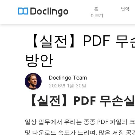
홈
번역
더보기
【실전】PDF 무손
방안
Doclingo Team
2026년 1월 30일
【실전】PDF 무손실 
일상 업무에서 우리는 종종 PDF 파일의 
및 다운로드 속도가 느리며, 많은 저장 