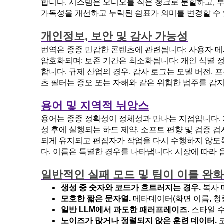
합니다. 시스템은 오디오를 작은 청크로 분할하고, 
가독성을 개선하고 누락된 쉼표가 의미를 변경할 수
개인정보, 보안 및 감사 가능성
번역은 종종 민감한 콘텐츠에 관련됩니다: 사용자 메시지
암호화되며; 보존 기간은 최소화됩니다; 개인 식별 정
합니다. 규제 산업의 경우, 감사 로그는 모델 버전,
츠 필터는 증오 또는 자해와 같은 위험한 범주를 감
용어 및 지역적 뉘앙스
용어는 종종 정확성이 정체성과 만나는 지점입니다. 제
성 후에 실행되는 하드 제약, 소프트 편향 및 검증
되게 유지되고 편집자가 작업을 다시 수행하지 않도록
다. 이름은 특별한 경우를 나타냅니다: 시장에 따라
일반적인 실패 모드 및 팀이 이를 완
생성 중 숫자와 코드가 흐트러지는 경우.
복사 
모호한 짧은 문자열.
메타데이터(화면 이름, 청
일반 LLM에서 과도한 패러프레이즈.
스타일 수
노이즈가 많거나 정렬되지 않은 훈련 데이터.
코