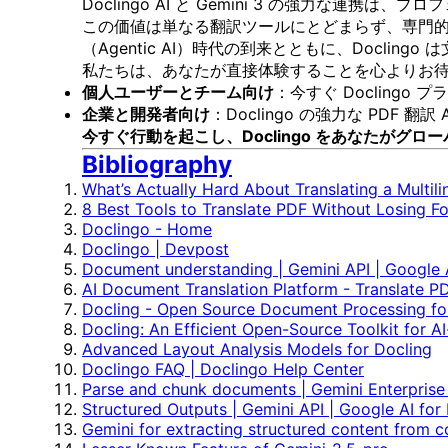
Doclingo AI と Gemini 3 の強力な連
この価値は単なる翻訳ツールにとどまらず、専門
（Agentic AI）時代の到来とともに、Doc
私たちは、あなたが直接体験することを心よりお
個人ユーザーとチーム向け
：今すぐ Docling
企業と開発者向け
：Doclingo の強力な PD
今すぐ行動を起こし、Doclingo をあなたが
Bibliography
What’s Actually Hard About Translating a Multi
8 Best Tools to Translate PDF Without Losing Fo
Doclingo - Home
Doclingo | Devpost
Document understanding | Gemini API | Google 
AI Document Translation Platform - Translate P
Docling - Open Source Document Processing fo
Docling: An Efficient Open-Source Toolkit for 
Advanced Layout Analysis Models for Docling
Doclingo FAQ | Doclingo Help Center
Parse and chunk documents | Gemini Enterprise
Structured Outputs | Gemini API | Google AI for
Gemini for extracting structured content from