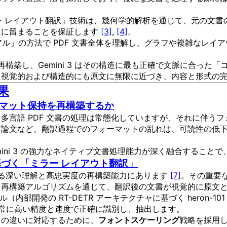
「ミラー レイアウト翻訳」技術は、幾何学的解析を通じて、元の
置に留まることを保証します
[3]
,
[4]
。
ビジュアル」の方法で PDF 文書全体を理解し、グラフや複雑な
確に再構築し、Gemini 3 はその構造に最も正確で文脈に合っ
、視覚的および構造的にも原文に無限に近づき、内容と形式の
果
にフォーマット保持を再構築するか
多言語 PDF 文書の処理は常態化していますが、それに伴う
術論文など、翻訳過程でのフォーマットの乱れは、可読性の低
 Gemini 3 の強力なネイティブ文書処理能力が深く融合する
度に基づく「ミラー レイアウト翻訳」
対する深い理解と高忠実度の再構築能力にあります
[7]
。その重要
ト再構築アルゴリズムを通じて、翻訳後の文書が視覚的に原文
デル（内部開発の RT-DETR アーキテクチャに基づく heron-
常に高い精度と速度で正確に識別し、抽出します。
さの違いに対応するために、
フォントスケーリング
戦略を採用