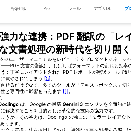
画像翻訳
Pro
ツール
アプリDL
ブ
ini 3 の強力な連携：PDF 翻訳
な文書処理の新時代を切り開
海外のユーザーマニュアルをレビューするプロダクトマネージ
——PDF 文書の翻訳は、しばしばフォーマットの乱れと効率
ょう
：丁寧にレイアウトされた PDF レポートが翻訳ツールで
正に費やされてしまう
[5]
。
下させるだけでなく、多くのツールが「テキストボックス」切
定性と専門性に影響を与えます
[1]
。
す。
Doclingo
は、Google の最新
Gemini 3
エンジンを全面的に統
的に解決することを目的とした革命的な技術の協力です。
か？その答えは、Doclingo の独自の「
ミラー レイアウ
にあります。
ボックス置換」法を採用しており、複雑な文書を処理する際に