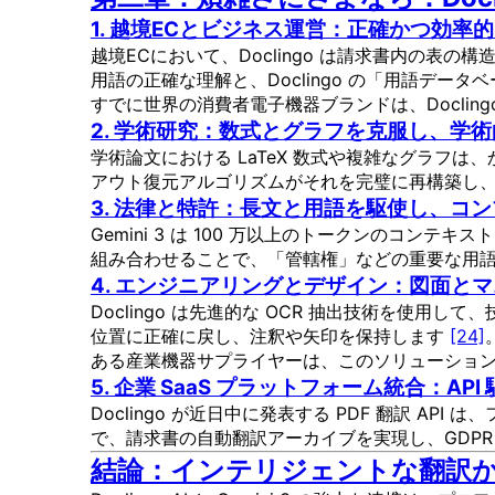
1. 越境ECとビジネス運営：正確かつ効
越境ECにおいて、Doclingo は請求書内の
用語の正確な理解と、Doclingo の「用語デ
すでに世界の消費者電子機器ブランドは、Doclin
2. 学術研究：数式とグラフを克服し、学
学術論文における LaTeX 数式や複雑なグラフは、
アウト復元アルゴリズムがそれを完璧に再構築し
3. 法律と特許：長文と用語を駆使し、コ
Gemini 3 は 100 万以上のトークンのコ
組み合わせることで、「管轄権」などの重要な用
4. エンジニアリングとデザイン：図面と
Doclingo は先進的な OCR 抽出技術を使用
位置に正確に戻し、注釈や矢印を保持します
[24]
ある産業機器サプライヤーは、このソリューション
5. 企業 SaaS プラットフォーム統合：A
Doclingo が近日中に発表する PDF 翻訳 A
で、請求書の自動翻訳アーカイブを実現し、GDPR
結論：インテリジェントな翻訳