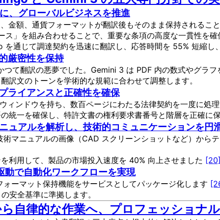
率的に、グローバルビジネスを推進
表の構造、金額、通貨フォーマットが翻訳後もそのまま保持されるこ
ータベース」を組み合わせることで、重要な条項の高度な一貫性を
go を通じて調達契約を迅速に翻訳し、応答時間を 55% 短縮し
術的厳密性を保持
かつて翻訳の悪夢でした。Gemini 3 は PDF 内の数式やグ
、翻訳文のトーンを学術的な規範に合わせて調整します。
ンプライアンスと正確性を確保
ンテキストウィンドウを持ち、数百ページにわたる法律契約を一度に
語の統一を確保し、特許文書の権利要求書番号と階層を正確に
マニュアルを解析し、技術的コミュニケーションを円
して、技術マニュアルの画像（CAD スクリーンショットなど）からテ
。
を利用して、製品の市場投入速度を 40% 向上させました
[20
PI 駆動で自動化ワークフローを実現
PI は、フォーマット保持機能をサービスとしてパッケージ化します
[2
 の安全基準に準拠します。
から自律的な作業へ、プロフェッショナル