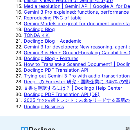
Lesser Known Feature of Gemini-2.5-pro
Media resolution | Gemini API | Google AI for D
Gemini 3 Pro explained: functions, performance
Reproducing PNG of table
Gemini Models are great for document understa
Doclingo Blog
TONDA K.K.
Doclingo Blog - Academic
Gemini 3 for developers: New reasoning, agentic
Gemini 3 is Here: Ground-breaking Capabilities
Doclingo Blog - Features
How to Translate a Scanned Document? | Docli
Doclingo PDF Translation API
Trying out Gemini 3 Pro with audio transcripti
DeepL の Forrester 研究：国際企業に 345
文書を翻訳するには？ | Doclingo Help Center
Doclingo PDF Translation API (DE)
2025 年の技術トレンド：未来をリードする革新
Doclingo Business
製