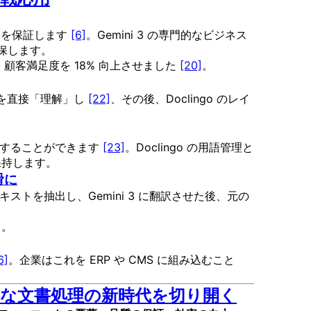
とを保証します
[6]
。Gemini 3 の専門的なビジネス
確保します。
、顧客満足度を 18% 向上させました
[20]
。
ラフを直接「理解」し
[22]
、その後、Doclingo のレイ
処理することができます
[23]
。Doclingo の用語管理と
保持します。
滑に
キストを抽出し、Gemini 3 に翻訳させた後、元の
]
。
6]
。企業はこれを ERP や CMS に組み込むこと
な文書処理の新時代を切り開く