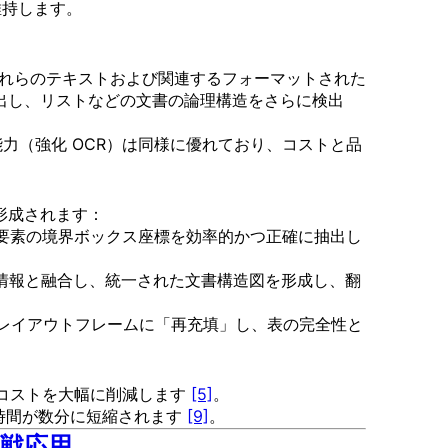
維持します。
 はこれらのテキストおよび関連するフォーマットされた
表、見出し、リストなどの文書の論理構造をさらに検出
理能力（強化 OCR）は同様に優れており、コストと品
が形成されます：
要な要素の境界ボックス座標を効率的かつ正確に抽出し
アウト情報と融合し、統一された文書構造図を形成し、翻
元のレイアウトフレームに「再充填」し、表の完全性と
出コストを大幅に削減します
[5]
。
時間が数分に短縮されます
[9]
。
実戦応用