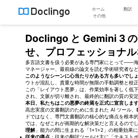
ホーム
翻訳
その他
Doclingo と Gem
せ、プロフェッショナル
多言語文書を扱う必要がある専門家にとって——
マネージャー、最前線の論文を読む学術研究者など
このようなシーンに心当たりがある方も多いでし
ウトが混乱し、貴重な時間が無限の手動調整と校
この「レイアウト悪夢」は、作業効率を著しく低
され、文脈が切り離され、最終的に翻訳の質の安
本日、私たちはこの悪夢の終焉を正式に宣言しま
高忠実度の文書翻訳のために生まれた AI ツール、
ドではなく、専門文書翻訳の核心的な痛点を根本
では、なぜこれが画期的な解決策だと言えるのでしょう
理解
」能力の間に生まれる「1+1>2」の相乗効果
従来の痛点
：従来の翻訳ツールは主に「テキスト