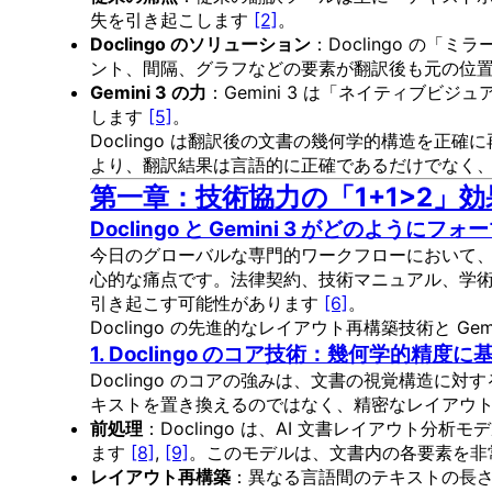
失を引き起こします
[2]
。
Doclingo のソリューション
：Doclingo の
ント、間隔、グラフなどの要素が翻訳後も元の位
Gemini 3 の力
：Gemini 3 は「ネイティブ
します
[5]
。
Doclingo は翻訳後の文書の幾何学的構造を正
より、翻訳結果は言語的に正確であるだけでなく
第一章：技術協力の「1+1>2」効
Doclingo と Gemini 3 がどのよう
今日のグローバルな専門的ワークフローにおいて、
心的な痛点です。法律契約、技術マニュアル、学
引き起こす可能性があります
[6]
。
Doclingo の先進的なレイアウト再構築技術と
1. Doclingo のコア技術：幾何学的精
Doclingo のコアの強みは、文書の視覚構造に
キストを置き換えるのではなく、精密なレイアウ
前処理
：Doclingo は、AI 文書レイアウト分析モ
ます
[8]
,
[9]
。このモデルは、文書内の各要素を非
レイアウト再構築
：異なる言語間のテキストの長