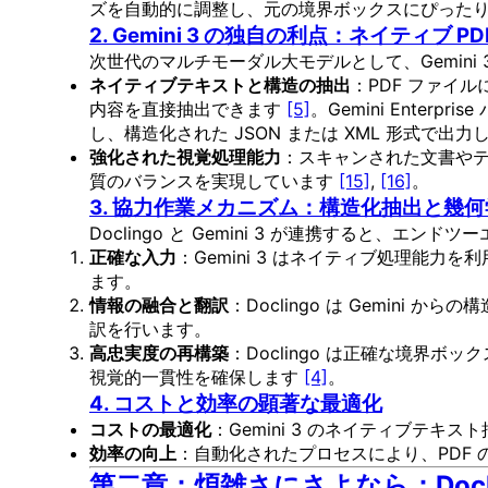
ズを自動的に調整し、元の境界ボックスにぴった
2. Gemini 3 の独自の利点：ネイティブ P
次世代のマルチモーダル大モデルとして、Gemini
ネイティブテキストと構造の抽出
：PDF ファイ
内容を直接抽出できます
[5]
。Gemini Ent
し、構造化された JSON または XML 形式で出力
強化された視覚処理能力
：スキャンされた文書やテキ
質のバランスを実現しています
[15]
,
[16]
。
3. 協力作業メカニズム：構造化抽出と幾
Doclingo と Gemini 3 が連携すると
正確な入力
：Gemini 3 はネイティブ処理能
ます。
情報の融合と翻訳
：Doclingo は Gemi
訳を行います。
高忠実度の再構築
：Doclingo は正確な境
視覚的一貫性を確保します
[4]
。
4. コストと効率の顕著な最適化
コストの最適化
：Gemini 3 のネイティブテ
効率の向上
：自動化されたプロセスにより、PDF
第二章：煩雑さにさよなら：Doclin