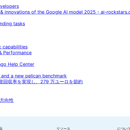
evelopers
 & innovations of the Google AI model 2025 - ai-rockstars
nding tasks
 capabilities
 & Performance
ngo Help Center
on and a new pelican benchmark
% の投資回収率を実現し、279 万ユーロを節約
の方向性
品
リソース
につい