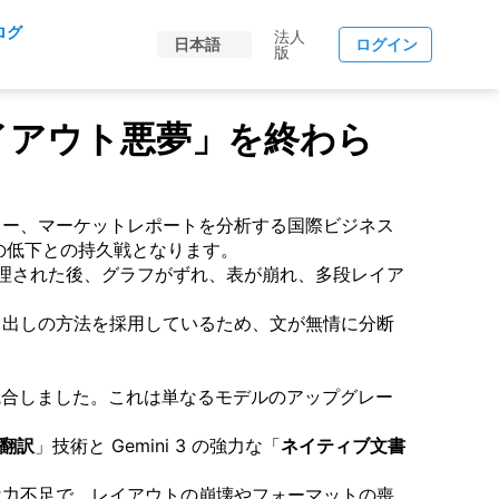
ログ
法人
日本語
ログイン
版
の「レイアウト悪夢」を終わら
く
ャー、マーケットレポートを分析する国際ビジネス
の低下との持久戦となります。
処理された後、グラフがずれ、表が崩れ、多段レイア
り出しの方法を採用しているため、文が無情に分断
合しました。これは単なるモデルのアップグレー
ト翻訳
」技術と Gemini 3 の強力な「
ネイティブ文書
は力不足で、レイアウトの崩壊やフォーマットの喪