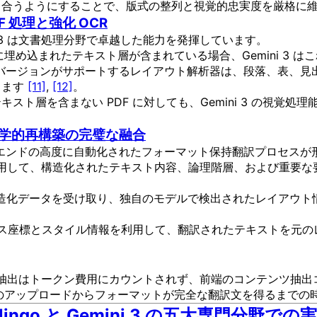
り合うようにすることで、版式の整列と視覚的忠実度を厳格に
DF 処理と強化 OCR
 3 は文書処理分野で卓越した能力を発揮しています。
ルに埋め込まれたテキスト層が含まれている場合、Gemini 3
erprise バージョンがサポートするレイアウト解析器は、段落、
します
[11]
,
[12]
。
スト層を含まない PDF に対しても、Gemini 3 の視覚処
何学的再構築の完璧な融合
、エンドツーエンドの高度に自動化されたフォーマット保持翻訳プロセス
力を利用して、構造化されたテキスト内容、論理階層、および重
ni からの構造化データを受け取り、独自のモデルで検出されたレイ
界ボックス座標とスタイル情報を利用して、翻訳されたテキストを
キスト抽出はトークン費用にカウントされず、前端のコンテンツ抽
 のアップロードからフォーマットが完全な翻訳文を得るまでの
go と Gemini 3 の五大専門分野での