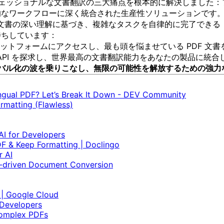
携は、プロフェッショナルな文書翻訳の三大痛点を根本的に解決しました：
的なワークフローに深く統合された生産性ソリューションです
lingo は文書の深い理解に基づき、複雑なタスクを自律的に完了
待ちしています：
o プラットフォームにアクセスし、最も頭を悩ませている PDF
F 翻訳 API を探求し、世界最高の文書翻訳能力をあなたの製品に統
グローバル化の波を乗りこなし、無限の可能性を解放するための強
lingual PDF? Let’s Break It Down - DEV Community
rmatting (Flawless)
AI for Developers
DF & Keep Formatting | Doclingo
r AI
AI-driven Document Conversion
 | Google Cloud
 Developers
 complex PDFs