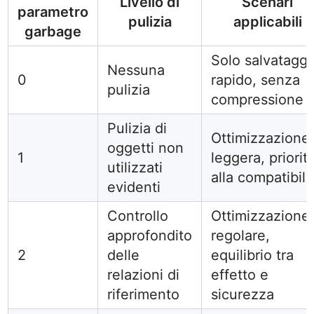
Livello di
Scenari
parametro
pulizia
applicabili
garbage
Solo salvataggi
Nessuna
0
rapido, senza
pulizia
compressione
Pulizia di
Ottimizzazione
oggetti non
1
leggera, priorit
utilizzati
alla compatibili
evidenti
Controllo
Ottimizzazione
approfondito
regolare,
2
delle
equilibrio tra
relazioni di
effetto e
riferimento
sicurezza