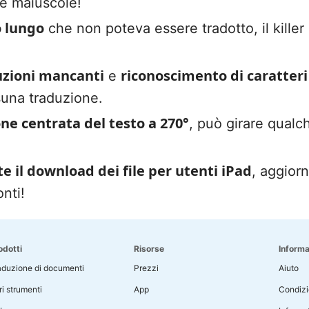
le maiuscole!
o lungo
che non poteva essere tradotto, il killer 
uzioni mancanti
riconoscimento di caratteri 
e
suna traduzione.
one centrata del testo a 270°
, può girare qualch
e il download dei file per utenti iPad
, aggiorn
onti!
odotti
Risorse
Informa
aduzione di documenti
Prezzi
Aiuto
ri strumenti
App
Condizio