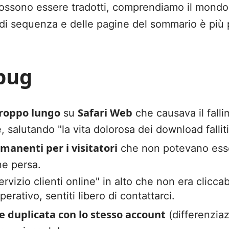
ossono essere tradotti, comprendiamo il mondo de
di sequenza e delle pagine del sommario è più pr
 bug
troppo lungo
Safari Web
su
che causava il fall
salutando "la vita dolorosa dei download falliti
imanenti per i visitatori
che non potevano esser
ne persa.
ervizio clienti online" in alto che non era clicc
perativo, sentiti libero di contattarci.
e duplicata con lo stesso account
(differenzia