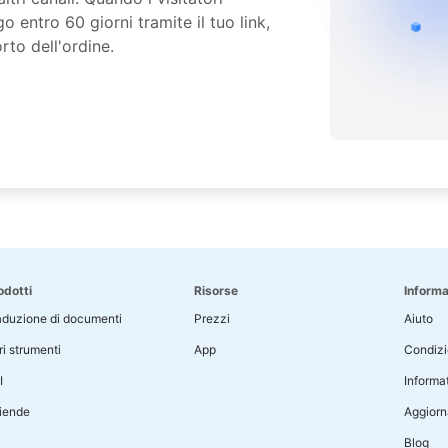
entro 60 giorni tramite il tuo link,
to dell'ordine.
odotti
Risorse
Informa
aduzione di documenti
Prezzi
Aiuto
ri strumenti
App
Condizio
I
Informat
iende
Aggiorn
Blog