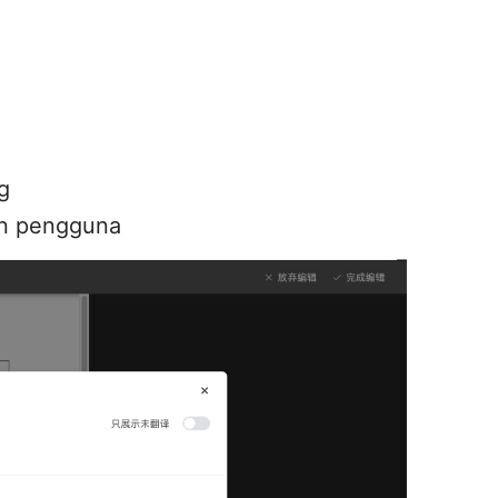
g
an pengguna