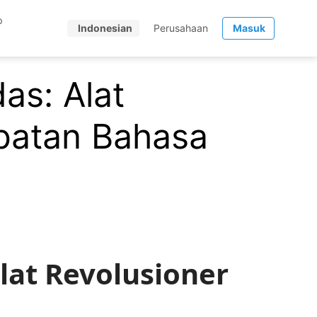
p
Indonesian
Perusahaan
Masuk
as: Alat
batan Bahasa
lat Revolusioner